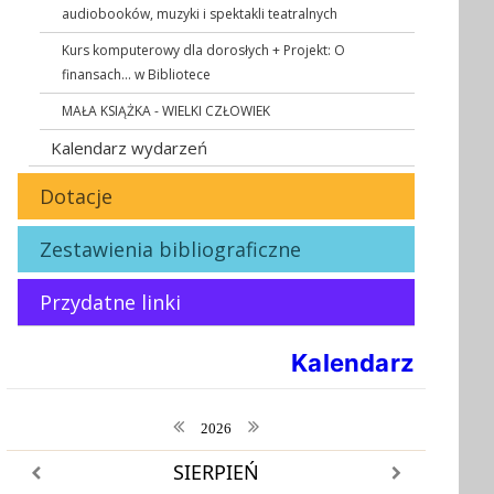
audiobooków, muzyki i spektakli teatralnych
Kurs komputerowy dla dorosłych + Projekt: O
finansach... w Bibliotece
MAŁA KSIĄŻKA - WIELKI CZŁOWIEK
Kalendarz wydarzeń
Dotacje
Zestawienia bibliograficzne
Przydatne linki
Kalendarz
poprzedni rok
następny rok
2026
SIERPIEŃ
poprzedni miesiąc
następny miesiąc