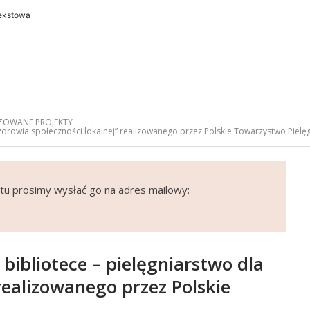
tekstowa
ZOWANE PROJEKTY
 zdrowia społeczności lokalnej” realizowanego przez Polskie Towarzystwo Pielęg
tu prosimy wysłać go na adres mailowy:
bibliotece – pielęgniarstwo dla
realizowanego przez Polskie