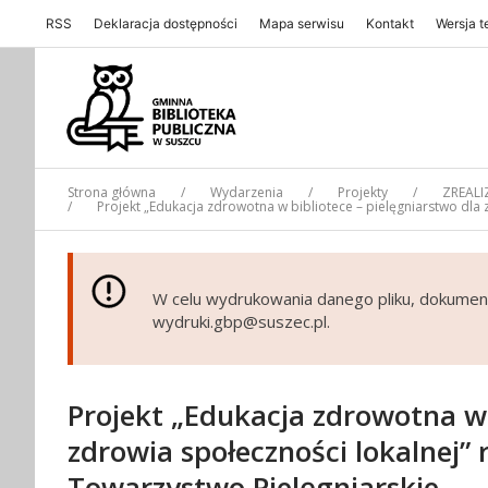
RSS
Deklaracja dostępności
Mapa serwisu
Kontakt
Wersja 
Gminna Biblioteka Publiczna w Suszcu
Strona główna
Wydarzenia
Projekty
ZREALI
Projekt „Edukacja zdrowotna w bibliotece – pielęgniarstwo dla
W celu wydrukowania danego pliku, dokumen
wydruki.gbp@suszec.pl.
Projekt „Edukacja zdrowotna w 
zdrowia społeczności lokalnej” 
Towarzystwo Pielęgniarskie