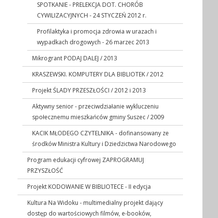
SPOTKANIE - PRELEKCJA DOT. CHORÓB
CYWILIZACYJNYCH - 24 STYCZEŃ 2012 r.
Profilaktyka i promocja zdrowia w urazach i
wypadkach drogowych - 26 marzec 2013
Mikrogrant PODAJ DALEJ / 2013
KRASZEWSKI. KOMPUTERY DLA BIBLIOTEK / 2012
Projekt ŚLADY PRZESZŁOŚCI / 2012 i 2013
Aktywny senior - przeciwdziałanie wykluczeniu
społecznemu mieszkańców gminy Suszec / 2009
KACIK MŁODEGO CZYTELNIKA - dofinansowany ze
środków Ministra Kultury i Dziedzictwa Narodowego
Program edukacji cyfrowej ZAPROGRAMUJ
PRZYSZŁOŚĆ
Projekt KODOWANIE W BIBLIOTECE - II edycja
Kultura Na Widoku - multimedialny projekt dający
dostęp do wartościowych filmów, e-booków,