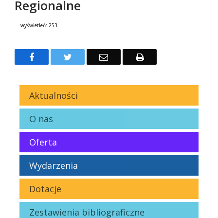
Regionalne
wyświetleń:
253
Treść
Facebook
Twitter
Email
Drukuj
Aktualności
O nas
Oferta
Wydarzenia
Dotacje
Zestawienia bibliograficzne