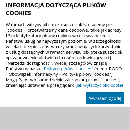
INFORMACJA DOTYCZĄCA PLIKÓW
pl. Ogrodowa 22
COOKIES
43-267 Suszec
W ramach witryny biblioteka.suszec.pl/ stosujemy pliki
(32) 44 88 692
"cookies" i przetwarzamy dane osobowe, takie jak adresy
IP i identyfikatory plików cookies w celu świadczenia
gbp@suszec.pl
Państwu usług na najwyższym poziomie, w szczególności
gbpsuszec@gmail.com
w celach bezpieczeństwa czy umożliwiających korzystanie
z usług dostępnych w ramach serwisu biblioteka.suszec.pl/
np. zapewnienie ułatwień dla osób niedowidzących tj.
"Narzędzi dostępności". Więcej szczegółów znajdą
Państwo w naszej
Polityce plików "cookies"
(menu: RODO
Spełniamy standardy dostępności oraz W3C
- Obowiązek Informacyjny - Polityka plików "cookies").
Mogą Państwo samodzielnie zarządzać plikami "cookies",
zmieniając ustawienia przeglądarki.
Jak wyłączyć pliki cookie
Wyrażam zgodę
Wykonanie, obługa, opieka: Interaktywna Polska