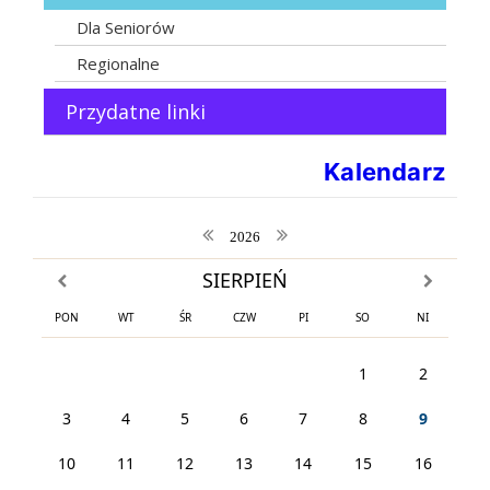
Dla Seniorów
Regionalne
Przydatne linki
Kalendarz
poprzedni rok
następny rok
2026
SIERPIEŃ
poprzedni miesiąc
następny m
PON
WT
ŚR
CZW
PI
SO
NI
1
2
3
4
5
6
7
8
9
10
11
12
13
14
15
16