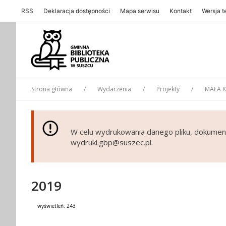
RSS
Deklaracja dostępności
Mapa serwisu
Kontakt
Wersja 
Gminna Biblioteka Publiczna w Suszcu
Strona główna
Wydarzenia
Projekty
MAŁA K
W celu wydrukowania danego pliku, dokumen
wydruki.gbp@suszec.pl.
2019
wyświetleń:
243
Treść