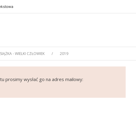
tekstowa
SIĄŻKA - WIELKI CZŁOWIEK
2019
tu prosimy wysłać go na adres mailowy: