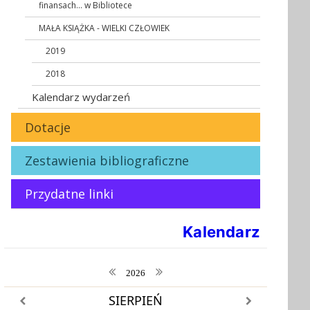
finansach... w Bibliotece
MAŁA KSIĄŻKA - WIELKI CZŁOWIEK
2019
2018
Kalendarz wydarzeń
Dotacje
Zestawienia bibliograficzne
Przydatne linki
Kalendarz
poprzedni rok
następny rok
2026
SIERPIEŃ
poprzedni miesiąc
następny miesiąc