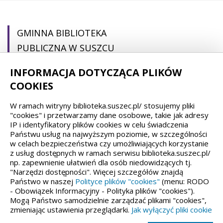
GMINNA BIBLIOTEKA
PUBLICZNA W SUSZCU
INFORMACJA DOTYCZĄCA PLIKÓW
pl. Ogrodowa 22
COOKIES
43-267 Suszec
W ramach witryny biblioteka.suszec.pl/ stosujemy pliki
(32) 44 88 692
"cookies" i przetwarzamy dane osobowe, takie jak adresy
IP i identyfikatory plików cookies w celu świadczenia
gbp@suszec.pl
Państwu usług na najwyższym poziomie, w szczególności
gbpsuszec@gmail.com
w celach bezpieczeństwa czy umożliwiających korzystanie
z usług dostępnych w ramach serwisu biblioteka.suszec.pl/
np. zapewnienie ułatwień dla osób niedowidzących tj.
"Narzędzi dostępności". Więcej szczegółów znajdą
Państwo w naszej
Polityce plików "cookies"
(menu: RODO
Spełniamy standardy dostępności oraz W3C
- Obowiązek Informacyjny - Polityka plików "cookies").
Mogą Państwo samodzielnie zarządzać plikami "cookies",
zmieniając ustawienia przeglądarki.
Jak wyłączyć pliki cookie