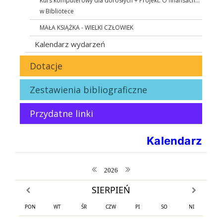
Kurs komputerowy dla dorosłych + Projekt: O finansach...
w Bibliotece
MAŁA KSIĄŻKA - WIELKI CZŁOWIEK
Kalendarz wydarzeń
Dotacje
Zestawienia bibliograficzne
Przydatne linki
Kalendarz
poprzedni rok
następny rok
2026
SIERPIEŃ
poprzedni miesiąc
następny m
PON
WT
ŚR
CZW
PI
SO
NI