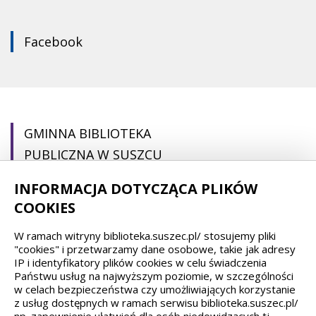
Facebook
GMINNA BIBLIOTEKA
PUBLICZNA W SUSZCU
INFORMACJA DOTYCZĄCA PLIKÓW
pl. Ogrodowa 22
COOKIES
43-267 Suszec
W ramach witryny biblioteka.suszec.pl/ stosujemy pliki
(32) 44 88 692
"cookies" i przetwarzamy dane osobowe, takie jak adresy
IP i identyfikatory plików cookies w celu świadczenia
gbp@suszec.pl
Państwu usług na najwyższym poziomie, w szczególności
gbpsuszec@gmail.com
w celach bezpieczeństwa czy umożliwiających korzystanie
z usług dostępnych w ramach serwisu biblioteka.suszec.pl/