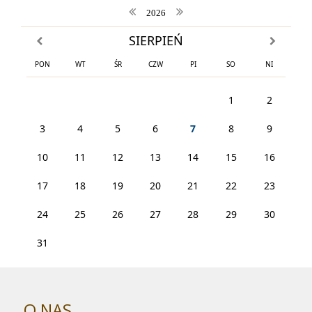
poprzedni rok
następny rok
2026
SIERPIEŃ
poprzedni miesiąc
następny m
PON
WT
ŚR
CZW
PI
SO
NI
1
2
3
4
5
6
7
8
9
10
11
12
13
14
15
16
17
18
19
20
21
22
23
24
25
26
27
28
29
30
31
O NAS