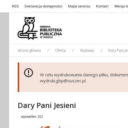
RSS
Deklaracja dostępności
Mapa serwisu
Kontakt
Wersja 
Gminna Biblioteka Publiczna w Suszcu
Strona główna
Oferta
Wystawy
Dary Pani Je
W celu wydrukowania danego pliku, dokumen
wydruki.gbp@suszec.pl.
Dary Pani Jesieni
wyświetleń:
252
Treść