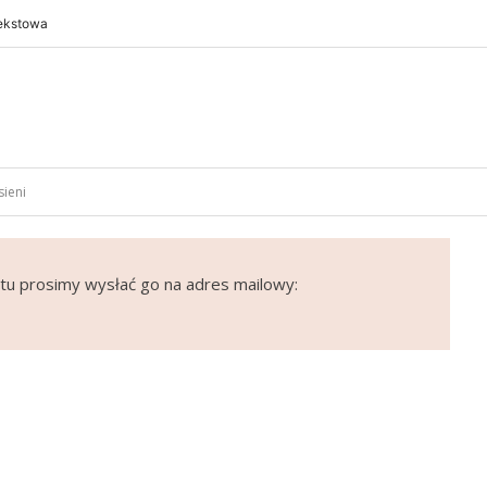
tekstowa
sieni
tu prosimy wysłać go na adres mailowy: