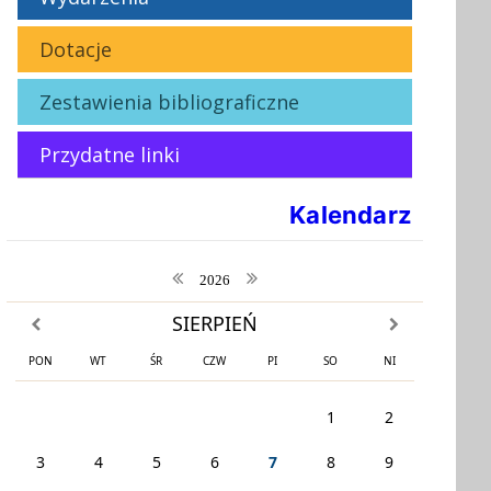
Dotacje
Zestawienia bibliograficzne
Przydatne linki
Kalendarz
poprzedni rok
następny rok
2026
SIERPIEŃ
poprzedni miesiąc
następny miesiąc
PON
WT
ŚR
CZW
PI
SO
NI
1
2
3
4
5
6
7
8
9