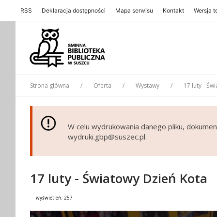
RSS
Deklaracja dostępności
Mapa serwisu
Kontakt
Wersja 
Gminna Biblioteka Publiczna w Suszcu
Strona główna
Oferta
Wystawy
17 luty - Św
W celu wydrukowania danego pliku, dokumen
wydruki.gbp@suszec.pl.
17 luty - Światowy Dzień Kota
wyświetleń:
257
Treść