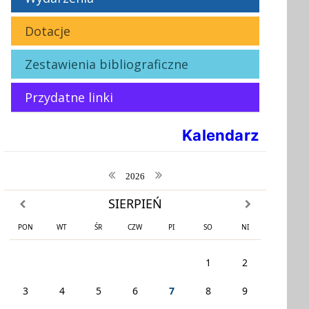
Dotacje
Zestawienia bibliograficzne
Przydatne linki
Kalendarz
poprzedni rok
następny rok
2026
SIERPIEŃ
poprzedni miesiąc
następny miesiąc
PON
WT
ŚR
CZW
PI
SO
NI
1
2
3
4
5
6
7
8
9