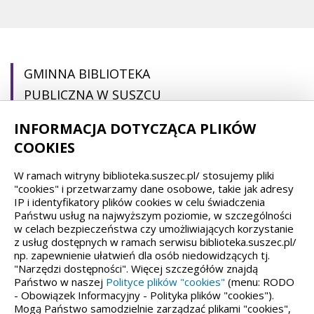
GMINNA BIBLIOTEKA
PUBLICZNA W SUSZCU
INFORMACJA DOTYCZĄCA PLIKÓW
pl. Ogrodowa 22
COOKIES
43-267 Suszec
W ramach witryny biblioteka.suszec.pl/ stosujemy pliki
(32) 44 88 692
"cookies" i przetwarzamy dane osobowe, takie jak adresy
IP i identyfikatory plików cookies w celu świadczenia
gbp@suszec.pl
Państwu usług na najwyższym poziomie, w szczególności
gbpsuszec@gmail.com
w celach bezpieczeństwa czy umożliwiających korzystanie
z usług dostępnych w ramach serwisu biblioteka.suszec.pl/
np. zapewnienie ułatwień dla osób niedowidzących tj.
"Narzędzi dostępności". Więcej szczegółów znajdą
Państwo w naszej
Polityce plików "cookies"
(menu: RODO
Spełniamy standardy dostępności oraz W3C
- Obowiązek Informacyjny - Polityka plików "cookies").
Mogą Państwo samodzielnie zarządzać plikami "cookies",