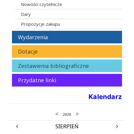
Nowości czytelnicze
Dary
Propozycje zakupu
Wydarzenia
Dotacje
Zestawienia bibliograficzne
Przydatne linki
Kalendarz
poprzedni rok
następny rok
2026
SIERPIEŃ
poprzedni miesiąc
następny m