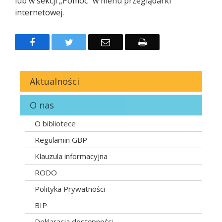
lub w sekcji „Pomoc” w menu przeglądarki
internetowej.
Facebook
Twitter
Email
Drukuj
Aktualności
O nas
O bibliotece
Regulamin GBP
Klauzula informacyjna
RODO
Polityka Prywatności
BIP
Deklaracja dostępności