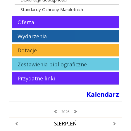
Standardy Ochrony Małoletnich
Oferta
Wydarzenia
Dotacje
Zestawienia bibliograficzne
Przydatne linki
Kalendarz
poprzedni rok
następny rok
2026
SIERPIEŃ
poprzedni miesiąc
następny m