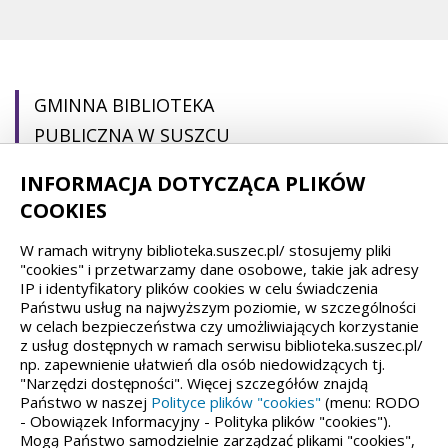
GMINNA BIBLIOTEKA
PUBLICZNA W SUSZCU
INFORMACJA DOTYCZĄCA PLIKÓW
pl. Ogrodowa 22
COOKIES
43-267 Suszec
W ramach witryny biblioteka.suszec.pl/ stosujemy pliki
(32) 44 88 692
"cookies" i przetwarzamy dane osobowe, takie jak adresy
IP i identyfikatory plików cookies w celu świadczenia
gbp@suszec.pl
Państwu usług na najwyższym poziomie, w szczególności
gbpsuszec@gmail.com
w celach bezpieczeństwa czy umożliwiających korzystanie
z usług dostępnych w ramach serwisu biblioteka.suszec.pl/
np. zapewnienie ułatwień dla osób niedowidzących tj.
"Narzędzi dostępności". Więcej szczegółów znajdą
Państwo w naszej
Polityce plików "cookies"
(menu: RODO
Spełniamy standardy dostępności oraz W3C
- Obowiązek Informacyjny - Polityka plików "cookies").
Mogą Państwo samodzielnie zarządzać plikami "cookies",