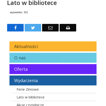
Lato w bibliotece
wyświetleń:
292
Treść
Facebook
Twitter
Email
Drukuj
Aktualności
O nas
Oferta
Wydarzenia
Ferie Zimowe
Lato w bibliotece
Akcje czytelnicze