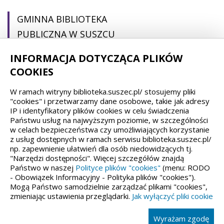
GMINNA BIBLIOTEKA
PUBLICZNA W SUSZCU
INFORMACJA DOTYCZĄCA PLIKÓW
pl. Ogrodowa 22
COOKIES
43-267 Suszec
W ramach witryny biblioteka.suszec.pl/ stosujemy pliki
(32) 44 88 692
"cookies" i przetwarzamy dane osobowe, takie jak adresy
IP i identyfikatory plików cookies w celu świadczenia
gbp@suszec.pl
Państwu usług na najwyższym poziomie, w szczególności
gbpsuszec@gmail.com
w celach bezpieczeństwa czy umożliwiających korzystanie
z usług dostępnych w ramach serwisu biblioteka.suszec.pl/
np. zapewnienie ułatwień dla osób niedowidzących tj.
"Narzędzi dostępności". Więcej szczegółów znajdą
Państwo w naszej
Polityce plików "cookies"
(menu: RODO
Spełniamy standardy dostępności oraz W3C
- Obowiązek Informacyjny - Polityka plików "cookies").
Mogą Państwo samodzielnie zarządzać plikami "cookies",
zmieniając ustawienia przeglądarki.
Jak wyłączyć pliki cookie
Wyrażam zgodę
Wykonanie, obługa, opieka: Interaktywna Polska