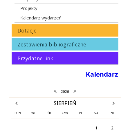
Projekty
Kalendarz wydarzeń
Dotacje
Zestawienia bibliograficzne
Przydatne linki
Kalendarz
poprzedni rok
następny rok
2026
SIERPIEŃ
poprzedni miesiąc
następny m
PON
WT
ŚR
CZW
PI
SO
NI
1
2