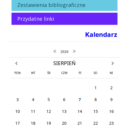
Zestawienia bibliograficzne
Przydatne linki
Kalendarz
poprzedni rok
następny rok
2026
SIERPIEŃ
poprzedni miesiąc
następny m
PON
WT
ŚR
CZW
PI
SO
NI
1
2
3
4
5
6
7
8
9
10
11
12
13
14
15
16
17
18
19
20
21
22
23