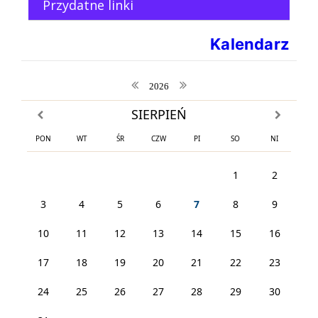
Przydatne linki
Kalendarz
poprzedni rok
następny rok
2026
SIERPIEŃ
poprzedni miesiąc
następny m
PON
WT
ŚR
CZW
PI
SO
NI
1
2
3
4
5
6
7
8
9
10
11
12
13
14
15
16
17
18
19
20
21
22
23
24
25
26
27
28
29
30