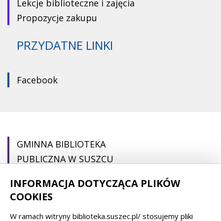
Lekcje biblioteczne i zajęcia
Propozycje zakupu
PRZYDATNE LINKI
Facebook
GMINNA BIBLIOTEKA
PUBLICZNA W SUSZCU
INFORMACJA DOTYCZĄCA PLIKÓW
pl. Ogrodowa 22
COOKIES
43-267 Suszec
W ramach witryny biblioteka.suszec.pl/ stosujemy pliki