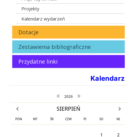
Projekty
Kalendarz wydarzeń
Dotacje
Zestawienia bibliograficzne
Przydatne linki
Kalendarz
poprzedni rok
następny rok
2026
SIERPIEŃ
poprzedni miesiąc
następny m
PON
WT
ŚR
CZW
PI
SO
NI
1
2