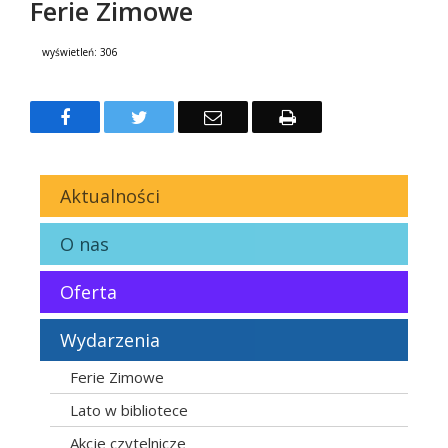
Ferie Zimowe
wyświetleń:
306
Treść
Facebook
Twitter
Email
Drukuj
Aktualności
O nas
Oferta
Wydarzenia
Ferie Zimowe
Lato w bibliotece
Akcje czytelnicze