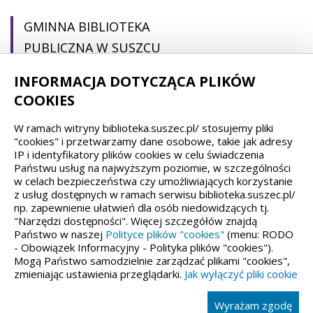
GMINNA BIBLIOTEKA
PUBLICZNA W SUSZCU
INFORMACJA DOTYCZĄCA PLIKÓW
pl. Ogrodowa 22
COOKIES
43-267 Suszec
W ramach witryny biblioteka.suszec.pl/ stosujemy pliki
(32) 44 88 692
"cookies" i przetwarzamy dane osobowe, takie jak adresy
IP i identyfikatory plików cookies w celu świadczenia
gbp@suszec.pl
Państwu usług na najwyższym poziomie, w szczególności
gbpsuszec@gmail.com
w celach bezpieczeństwa czy umożliwiających korzystanie
z usług dostępnych w ramach serwisu biblioteka.suszec.pl/
np. zapewnienie ułatwień dla osób niedowidzących tj.
"Narzędzi dostępności". Więcej szczegółów znajdą
Państwo w naszej
Polityce plików "cookies"
(menu: RODO
Spełniamy standardy dostępności oraz W3C
- Obowiązek Informacyjny - Polityka plików "cookies").
Mogą Państwo samodzielnie zarządzać plikami "cookies",
zmieniając ustawienia przeglądarki.
Jak wyłączyć pliki cookie
Wyrażam zgodę
Wykonanie, obługa, opieka: Interaktywna Polska