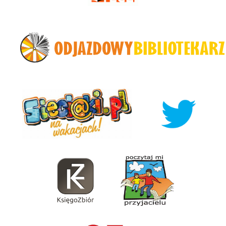
Odjazdowy Bibliotekarz
Sieciaki.pl na wakacjach
Twitter
KsięgoZbiór
Poczytaj Mi Przyjacieu
Razem89