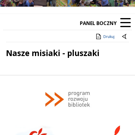
PANEL BOCZNY
Drukuj
Nasze misiaki - pluszaki
Treść
Program rozwoju bibliotek
funenglish.pl
FunMedia