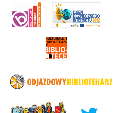
Bezpieczny Internet w Bibliotece
Dzień Bezpiecznego Internetu 2012
Kulturalnie i Obywatelsko w Bibliotece
Odjazdowy Bibliotekarz
Sieciaki.pl na wakacjach
Twitter