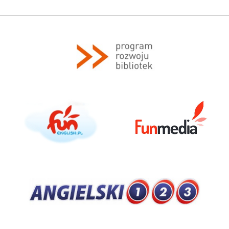
Program rozwoju bibliotek
funenglish.pl
FunMedia
Angieski123