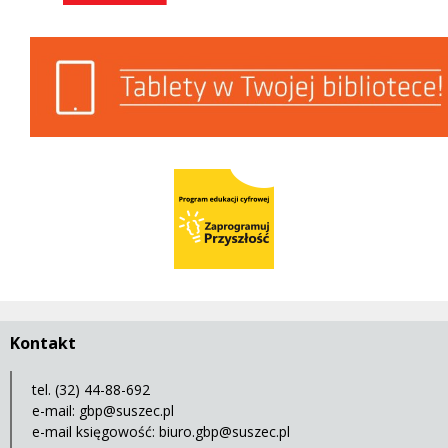
Tablety w Twojej Bibliotece
Program Edukacji Cyfrowej
Kontakt
tel. (32) 44-88-692
e-mail:
gbp@suszec.pl
e-mail księgowość:
biuro.gbp@suszec.pl