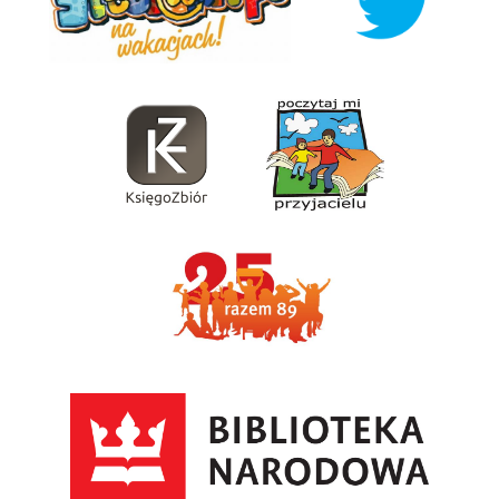
KsięgoZbiór
Poczytaj Mi Przyjacieu
Razem89
Biblioteka Narodowa