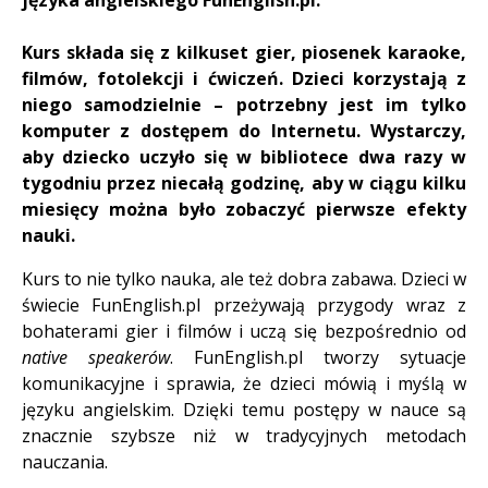
języka angielskiego FunEnglish.pl.
Kurs s
kłada się z kilkuset gier, piosenek karaoke,
filmów, fotolekcji i ćwiczeń. Dzieci korzystają z
niego samodzielnie – potrzebny jest im tylko
komputer z dostępem do Internetu.
Wystarczy,
aby dziecko uczyło się w bibliotece dwa razy w
tygodniu przez niecałą godzinę, aby w ciągu kilku
miesięcy można było zobaczyć pierwsze efekty
nauki.
Kurs to nie tylko nauka, ale też dobra zabawa. Dzieci w
świecie FunEnglish.pl przeżywają przygody wraz z
bohaterami gier i filmów i uczą się bezpośrednio od
native speakerów
. FunEnglish.pl tworzy sytuacje
komunikacyjne i sprawia, że dzieci mówią i myślą w
języku angielskim. Dzięki temu postępy w nauce są
znacznie szybsze niż w tradycyjnych metodach
nauczania.