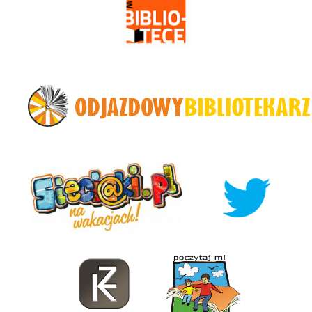
Odjazdowy Bibliotekarz
Sieciaki.pl na wakacjach
Twitter
KsięgoZbiór
Poczytaj Mi Przyjacieu