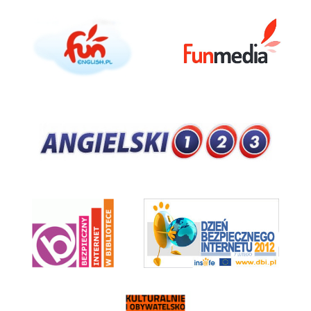
funenglish.pl
FunMedia
Angieski123
Bezpieczny Internet w Bibliotece
Dzień Bezpiecznego Internetu 2012
Kulturalnie i Obywatelsko w Bibliotece