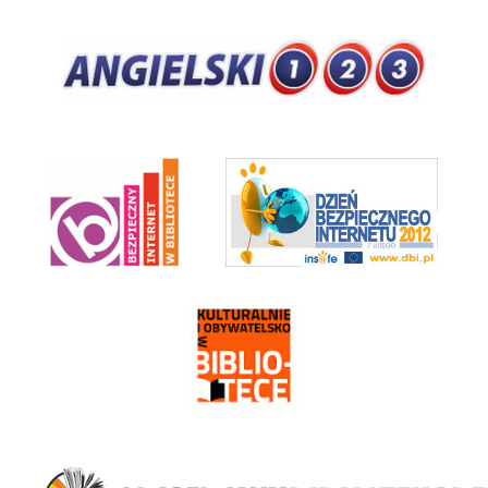
Angieski123
Bezpieczny Internet w Bibliotece
Dzień Bezpiecznego Internetu 2012
Kulturalnie i Obywatelsko w Bibliotece
Odjazdowy Bibliotekarz