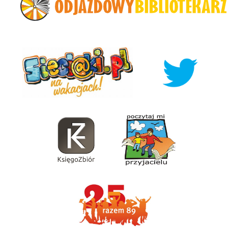
Sieciaki.pl na wakacjach
Twitter
KsięgoZbiór
Poczytaj Mi Przyjacieu
Razem89